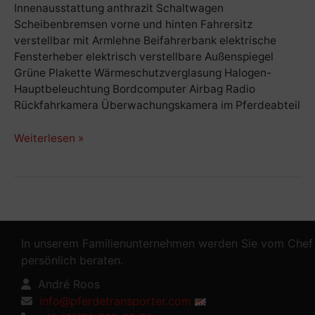
Innenausstattung anthrazit Schaltwagen
Scheibenbremsen vorne und hinten Fahrersitz
verstellbar mit Armlehne Beifahrerbank elektrische
Fensterheber elektrisch verstellbare Außenspiegel
Grüne Plakette Wärmeschutzverglasung Halogen-
Hauptbeleuchtung Bordcomputer Airbag Radio
Rückfahrkamera Überwachungskamera im Pferdeabteil
Weiterlesen »
In unserem Familienunternehmen werden Sie vom Chef
persönlich beraten.
André Roos
info@pferdetransporter.com