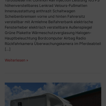
Turbodiesel mit Common Rail Injection Leistung 165 PS
höhenverstellbares Lenkrad Velours-Fußmatten
Innenausstattung anthrazit Schaltwagen
Scheibenbremsen vorne und hinten Fahrersitz
verstellbar mit Armlehne Beifahrerbank elektrische
Fensterheber elektrisch verstellbare Außenspiegel
Grüne Plakette Wärmeschutzverglasung Halogen-
Hauptbeleuchtung Bordcomputer Airbag Radio
Rückfahrkamera Überwachungskamera im Pferdeabteil
[…]
Weiterlesen »
Hagstedt
Spezial
/
Sodiak