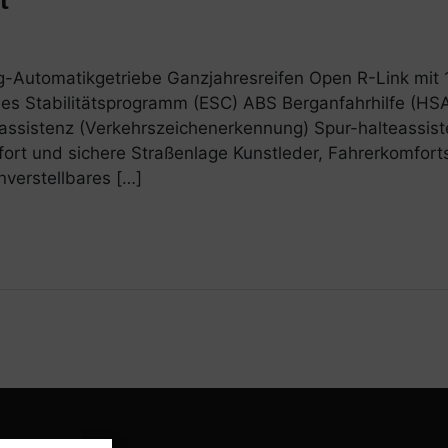
t
-Automatikgetriebe Ganzjahresreifen Open R-Link mit 1
hes Stabilitätsprogramm (ESC) ABS Berganfahrhilfe (HSA
tsassistenz (Verkehrszeichenerkennung) Spur-halteassi
ort und sichere Straßenlage Kunstleder, Fahrerkomfortsi
verstellbares […]