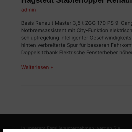
Hagstedt Stablehopper Renaul
admin
Basis Renault Master 3,5 t ZGG 170 PS 9-Gang
Notbremsassistent mit City-Funktion elektrisc
schlupfregelung intelligenter Geschwindigkei
hinten verbreiterte Spur für besseren Fahrkomf
Doppelsitzbank Elektrische Fensterheber höhen
Weiterlesen »
In unserem Familienunternehmen werden Sie