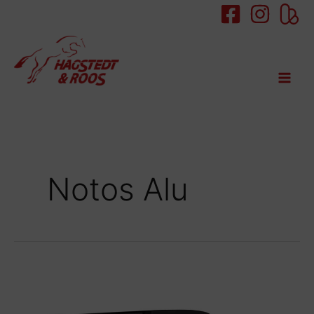
springen
Notos Alu
Humbaur
Notos
Alu