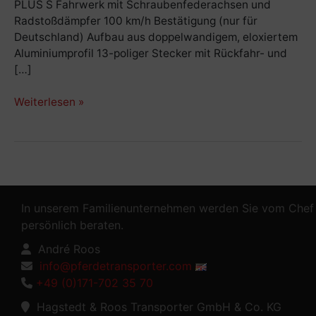
PLUS S Fahrwerk mit Schraubenfederachsen und
Radstoßdämpfer 100 km/h Bestätigung (nur für
Deutschland) Aufbau aus doppelwandigem, eloxiertem
Aluminiumprofil 13-poliger Stecker mit Rückfahr- und
[…]
Weiterlesen »
In unserem Familienunternehmen werden Sie vom Chef
persönlich beraten.
André Roos
info@pferdetransporter.com
+49 (0)171-702 35 70
Hagstedt & Roos Transporter GmbH & Co. KG