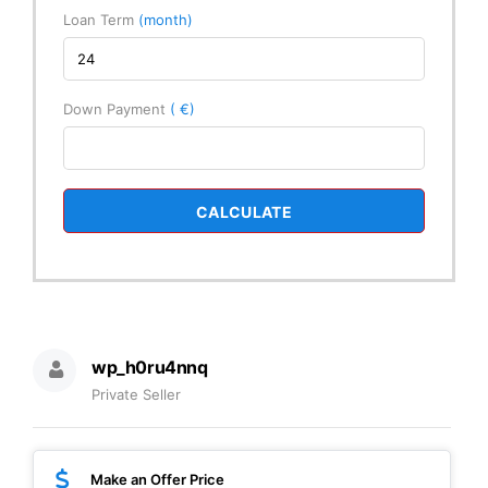
Loan Term
(month)
Down Payment
( €)
CALCULATE
wp_h0ru4nnq
Private Seller
Make an Offer Price