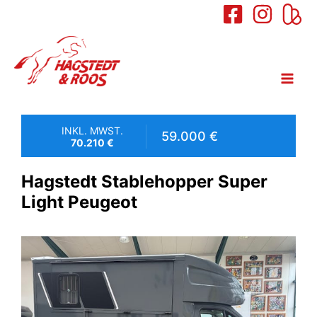
springen
INKL. MWST.
59.000 €
70.210 €
Hagstedt Stablehopper Super
Light Peugeot