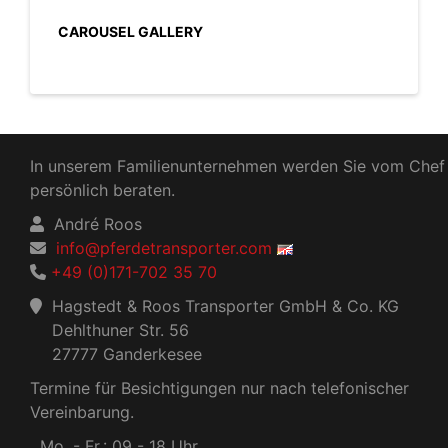
CAROUSEL GALLERY
In unserem Familienunternehmen werden Sie vom Chef
persönlich beraten.
André Roos
info@pferdetransporter.com
+49 (0)171-702 35 70
Hagstedt & Roos Transporter GmbH & Co. KG
Dehlthuner Str. 56
27777 Ganderkesee
Termine für Besichtigungen nur nach telefonischer
Vereinbarung.
Mo. - Fr.: 09 - 18 Uhr