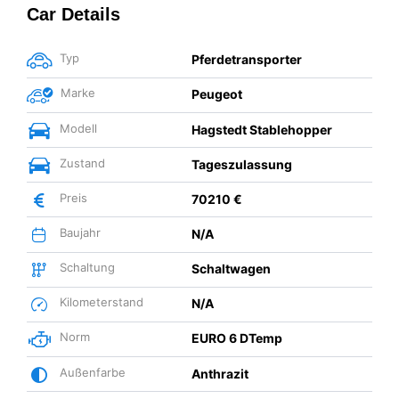
Car Details
Typ
Pferdetransporter
Marke
Peugeot
Modell
Hagstedt Stablehopper
Zustand
Tageszulassung
Preis
70210 €
Baujahr
N/A
Schaltung
Schaltwagen
Kilometerstand
N/A
Norm
EURO 6 DTemp
Außenfarbe
Anthrazit